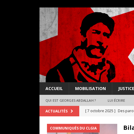
ACCUEIL
MOBILISATION
JUSTIC
QUI EST GEORGES ABDALLAH ?
LUI ÉCRIRE
[ 7 octobre 2025 ]
Des paro
ACTUALITÉS
DÉCLARATIONS
Bil
COMMUNIQUÉS DU CLGIA
[ 28 juillet 2025 ]
Georges Ab