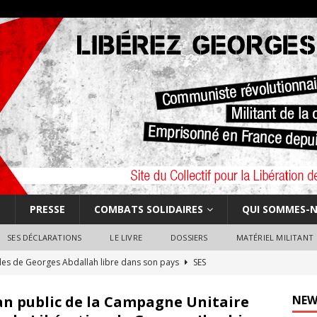
E
PRESSE
COMBATS SOLIDAIRES
QUI SOMMES-N
SES DÉCLARATIONS
LE LIVRE
DOSSIERS
MATÉRIEL MILITANT
les de Georges Abdallah libre dans son pays
SES
an public de la Campagne Unitaire
NEW
dallah libre : Honneur à tou.te.s nos camarades éternellement