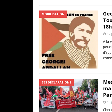
Geo
MOBILISATION
Tou
18h
17 
A la v
pour 
d’app
comm
Mes
SES DÉCLARATIONS
man
Par
15 
Cher.