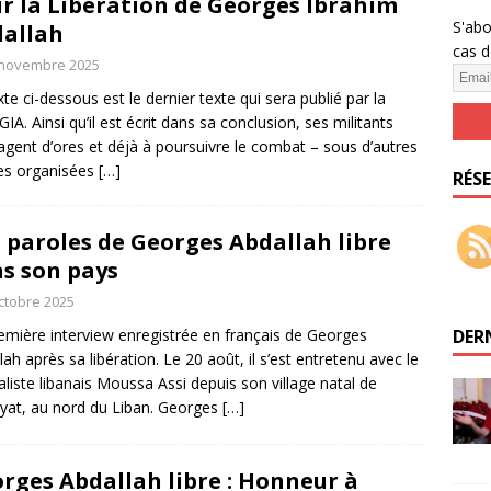
r la Libération de Georges Ibrahim
S'abo
S DU CLGIA
allah
cas d
allah libre dans son pays : célébrons sa victoire à Paris (26.07,
 novembre 2025
xte ci-dessous est le dernier texte qui sera publié par la
SATION
IA. Ainsi qu’il est écrit dans sa conclusion, ses militants
allah libre ! Tou.te.s samedi 26 juillet, 19 h, Paris, place de la
agent d’ores et déjà à poursuivre le combat – sous d’autres
es organisées
[…]
ON
RÉS
 public de la Campagne Unitaire pour la Libération de Georges
 paroles de Georges Abdallah libre
IQUÉS DU CLGIA
s son pays
ctobre 2025
emière interview enregistrée en français de Georges
DER
lah après sa libération. Le 20 août, il s’est entretenu avec le
aliste libanais Moussa Assi depuis son village natal de
at, au nord du Liban. Georges
[…]
rges Abdallah libre : Honneur à