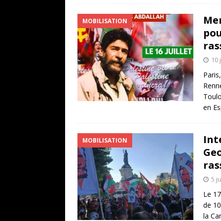
Mer
MOBILISATION
pou
ras
10 
Paris
Renne
Toulo
en Es
Int
MOBILISATION
Geo
ras
5 j
Le 17
de 10
la Ca