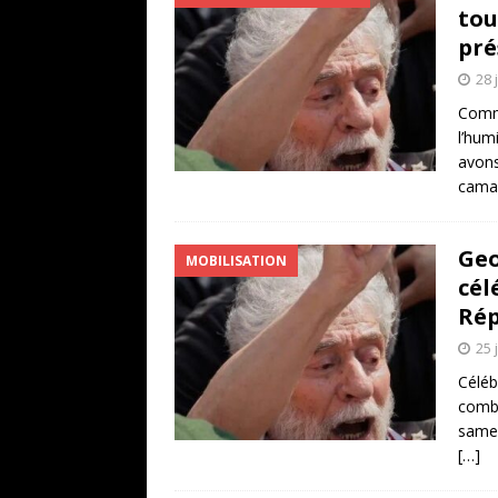
tou
pré
28 
Comme
l’hum
avons
cama
Geo
MOBILISATION
cél
Rép
25 
Céléb
comba
samed
[…]