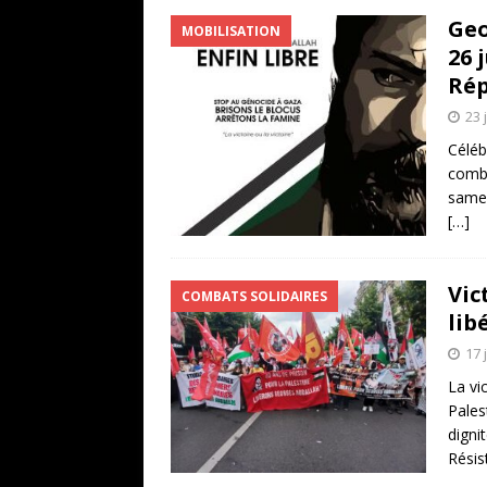
Geo
MOBILISATION
26 
Rép
23 
Céléb
comba
samed
[…]
Vic
COMBATS SOLIDAIRES
libé
17 
La vi
Palest
digni
Résis