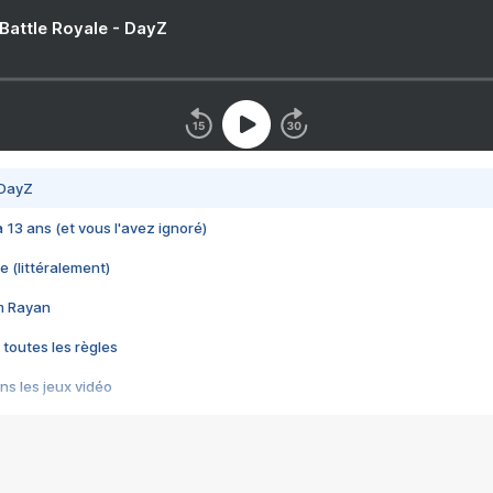
 Battle Royale - DayZ
 DayZ
 a 13 ans (et vous l'avez ignoré)
e (littéralement)
im Rayan
 toutes les règles
s les jeux vidéo
us choquant de Rockstar ? - Le scandale BULLY
e plus moche de Steam