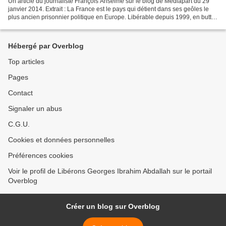
Un article du journaliste François Anselme sur le blog de Médiapart du 29
janvier 2014. Extrait : La France est le pays qui détient dans ses geôles le
plus ancien prisonnier politique en Europe. Libérable depuis 1999, en butte
à la « raison d'État »,...
Hébergé par Overblog
Top articles
Pages
Contact
Signaler un abus
C.G.U.
Cookies et données personnelles
Préférences cookies
Voir le profil de Libérons Georges Ibrahim Abdallah sur le portail
Overblog
Créer un blog sur Overblog