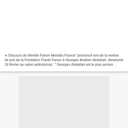
✭ Discours de Mireille Fanon Mendès France* prononcé lors de la remise
de prix de la Fondation Frantz Fanon à Georges Ibrahim Abdallah, dimanche
16 février au salon anticolonial : " Georges Abdallah est le plus ancien
prisonnier politique en France et...