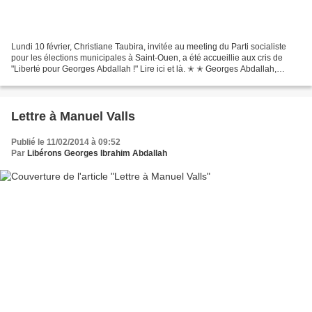
Lundi 10 février, Christiane Taubira, invitée au meeting du Parti socialiste
pour les élections municipales à Saint-Ouen, a été accueillie aux cris de
"Liberté pour Georges Abdallah !" Lire ici et là. ✭ ✭ Georges Abdallah,
citoyen d'honneur de la ville...
Lettre à Manuel Valls
Publié le 11/02/2014 à 09:52
Par
Libérons Georges Ibrahim Abdallah