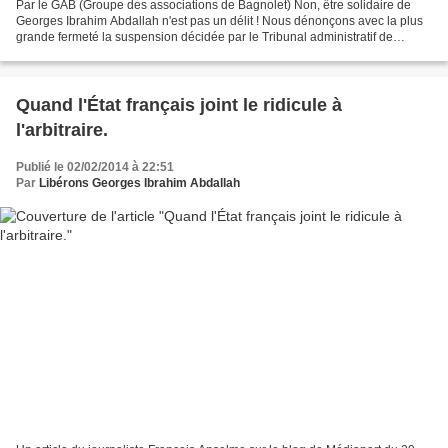
Par le GAB (Groupe des associations de Bagnolet) Non, être solidaire de
Georges Ibrahim Abdallah n'est pas un délit ! Nous dénonçons avec la plus
grande fermeté la suspension décidée par le Tribunal administratif de
Montreuil le 31 janvier 2014 de la...
Quand l'État français joint le ridicule à
l'arbitraire.
Publié le 02/02/2014 à 22:51
Par
Libérons Georges Ibrahim Abdallah