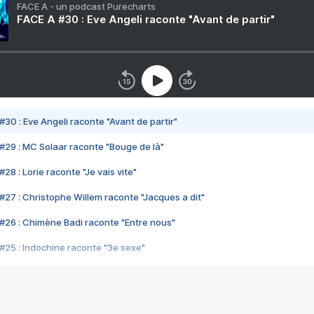
FACE A - un podcast Purecharts
FACE A #30 : Eve Angeli raconte "Avant de partir"
#30 : Eve Angeli raconte "Avant de partir"
#29 : MC Solaar raconte "Bouge de là"
28 : Lorie raconte "Je vais vite"
#27 : Christophe Willem raconte "Jacques a dit"
#26 : Chimène Badi raconte "Entre nous"
#25 : Indochine raconte "3e sexe"
#24 : Zaho raconte "C'est chelou"
#23 : Patrick Bruel raconte "Au café des délices"