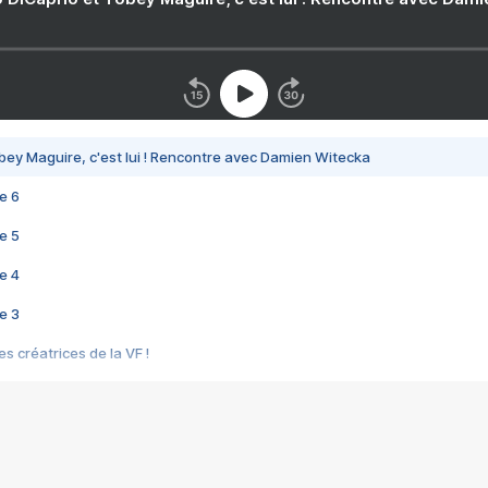
bey Maguire, c'est lui ! Rencontre avec Damien Witecka
e 6
e 5
e 4
e 3
s créatrices de la VF !
e 2
e 1
e Mektoub My Love arrive enfin ! Rencontre avec Shaïn Boumedine et Sal