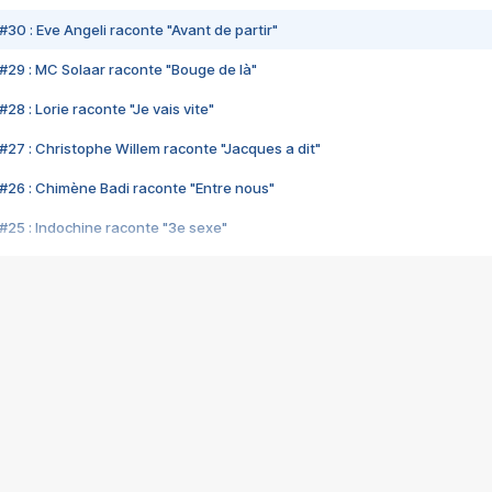
#30 : Eve Angeli raconte "Avant de partir"
#29 : MC Solaar raconte "Bouge de là"
28 : Lorie raconte "Je vais vite"
#27 : Christophe Willem raconte "Jacques a dit"
#26 : Chimène Badi raconte "Entre nous"
#25 : Indochine raconte "3e sexe"
#24 : Zaho raconte "C'est chelou"
#23 : Patrick Bruel raconte "Au café des délices"
#22 : Kyo raconte "Le chemin"
#21 : Nolwenn Leroy raconte "Cassé"
#20 : Patrick Hernandez raconte "Born to be alive"
#19 : Lorie raconte "Près de moi"