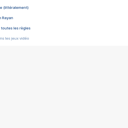
e (littéralement)
im Rayan
 toutes les règles
s les jeux vidéo
us choquant de Rockstar ? - Le scandale BULLY
e plus moche de Steam
du RÊVE tourne au CAUCHEMAR
pendant 8 heures
it… à tort
umiliés par un jeu vidéo
ire - Final Fantasy 8
ti un empire - Age of Empires