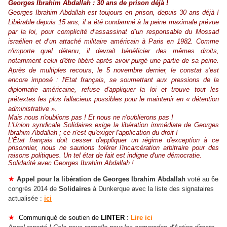
Georges Ibrahim Abdallah : 30 ans de prison déjà !
Georges Ibrahim Abdallah est toujours en prison, depuis 30 ans déjà !
Libérable depuis 15 ans, il a été condamné à la peine maximale prévue
par la loi, pour complicité d’assassinat d’un responsable du Mossad
israélien et d’un attaché militaire américain à Paris en 1982. Comme
n'importe quel détenu, il devrait bénéficier des mêmes droits,
notamment celui d'être libéré après avoir purgé une partie de sa peine.
Après de multiples recours, le 5 novembre dernier, le constat s'est
encore imposé : l'Etat français, se soumettant aux pressions de la
diplomatie américaine, refuse d'appliquer la loi et trouve tout les
prétextes les plus fallacieux possibles pour le maintenir en « détention
administrative ».
Mais nous n'oublions pas ! Et nous ne n'oublierons pas !
L'Union syndicale Solidaires exige la libération immédiate de Georges
Ibrahim Abdallah ; ce n'est qu'exiger l'application du droit !
L'État français doit cesser d'appliquer un régime d'exception à ce
prisonnier, nous ne saurions tolérer l'incarcération arbitraire pour des
raisons politiques. Un tel état de fait est indigne d'une démocratie.
Solidarité avec Georges Ibrahim Abdallah !
★
Appel pour la libération de Georges Ibrahim Abdallah
voté au 6e
congrès 2014 de
Solidaires
à Dunkerque avec la liste des signataires
actualisée :
ici
★
Communiqué de soutien de
LINTER
:
Lire ici