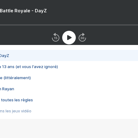
 Battle Royale - DayZ
 DayZ
 a 13 ans (et vous l'avez ignoré)
e (littéralement)
im Rayan
 toutes les règles
s les jeux vidéo
us choquant de Rockstar ? - Le scandale BULLY
e plus moche de Steam