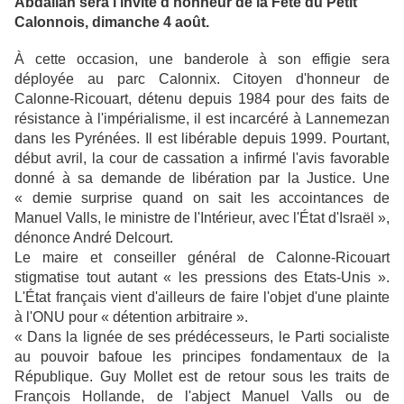
Abdallah sera l'invité d'honneur de la Fête du Petit
Calonnois, dimanche 4 août.
À cette occasion, une banderole à son effigie sera
déployée au parc Calonnix. Citoyen d'honneur de
Calonne-Ricouart, détenu depuis 1984 pour des faits de
résistance à l'impérialisme, il est incarcéré à Lannemezan
dans les Pyrénées. Il est libérable depuis 1999. Pourtant,
début avril, la cour de cassation a infirmé l'avis favorable
donné à sa demande de libération par la Justice. Une
« demie surprise quand on sait les accointances de
Manuel Valls, le ministre de l'Intérieur, avec l'État d'Israël »,
dénonce André Delcourt.
Le maire et conseiller général de Calonne-Ricouart
stigmatise tout autant « les pressions des Etats-Unis ».
L'État français vient d'ailleurs de faire l'objet d'une plainte
à l'ONU pour « détention arbitraire ».
« Dans la lignée de ses prédécesseurs, le Parti socialiste
au pouvoir bafoue les principes fondamentaux de la
République. Guy Mollet est de retour sous les traits de
François Hollande, de l'abject Manuel Valls ou de