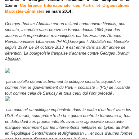
11ème
Conférence Internationale des Partis et Organisations
Marxistes-Léninistes
en mars 2014 :
Georges Ibrahim Abdallah est un militant communiste libanais, anti
sioniste, incarcéré sans preuve en France depuis 1984 pour des
actions anti impérialistes revendiquées par les Fractions Armées
Révolutionnaires Libanaises (FARL).
Georges I. Abdallah est libérable
depuis 1999. Le 24 octobre 2013, il est entré dans sa 30° année de
détention. La bourgeoisie française s’acharne contre Georges Ibrahim
Abdallah,
parce qu’elle défend activement la politique sioniste, aujourd’hui
comme hier, le gouvernement du Parti « socialiste » (PS) de Hollande
tout comme celui de Sarkosy et tous ceux qui l’ont précédé ;
elle poursuit sa politique impérialiste dans le cadre d’un front avec les
USA et Israël, sous prétexte de la « guerre contre le terrorisme », tout
en défendant ses propres intérêts avec une agressivité croissante
marquée récemment par les interventions militaires en Lybie, au Mali,
en République Centrafricaine et Afghanistan … et sous d’autres formes