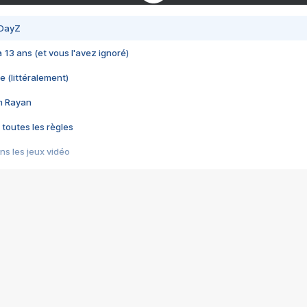
 DayZ
 a 13 ans (et vous l'avez ignoré)
e (littéralement)
im Rayan
 toutes les règles
s les jeux vidéo
us choquant de Rockstar ? - Le scandale BULLY
e plus moche de Steam
du RÊVE tourne au CAUCHEMAR
pendant 8 heures
it… à tort
umiliés par un jeu vidéo