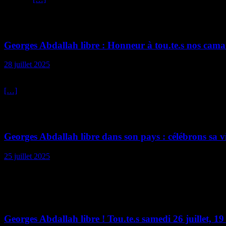
Communiqués du CLGIA
Georges Abdallah libre : Honneur à tou.te.s nos camar
28 juillet 2025
Comme Suz l’aurait souhaité également avec la générosité et l’humilité
[…]
Mobilisation
Georges Abdallah libre dans son pays : célébrons sa vi
25 juillet 2025
Célébrons la libération de Georges Abdallah et continuons son combat, 
Mobilisation
Georges Abdallah libre ! Tou.te.s samedi 26 juillet, 19