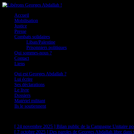
Accueil
Mobilisation
Justice
Presse
Combats solidaires
Liban/Palestine
Prisonniers politiques
Qui sommes-nous ?
Contact
Liens
Qui est Georges Abdallah ?
Lui écrire
Ses déclarations
Le livre
Dossiers
Matériel militant
Ils le soutiennent
Actualités
[ 24 novembre 2025 ]
Bilan public de la Campagne Unitaire po
[ 7 octobre 2025 ]
Des paroles de Georges Abdallah libre dans