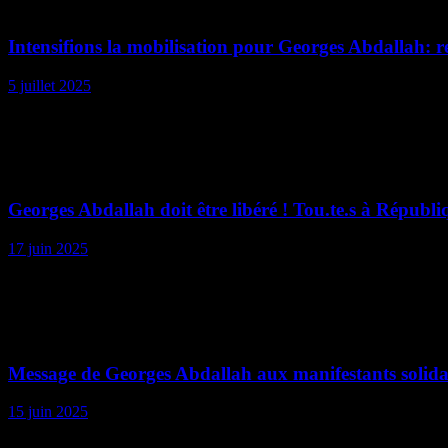
Mobilisation
Intensifions la mobilisation pour Georges Abdallah: r
5 juillet 2025
Le 17 juillet, Georges Abdallah doit être libéré ! Nous étions près de 
Mobilisation
Georges Abdallah doit être libéré ! Tou.te.s à Républiq
17 juin 2025
A la veille d’une audience cruciale, à Paris et ailleurs, mobilisation 
Ses déclarations
Message de Georges Abdallah aux manifestants solidai
15 juin 2025
Cher.es Ami.es, Cher.es Camarades, Des années, des très longues année