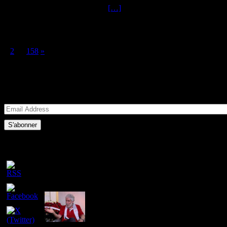
Permettez-moi au début de cette
[…]
Pagination des publications
1
2
…
158
»
NEWSLETTER
S'abonner et recevoir une notification par mail en cas de nouvel article
Réseaux sociaux
Derniers articles