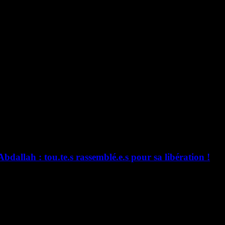
le nôtre ! Toutes et tous place de la République à Paris samedi 26 juill
incra ! « Partout où l’on voit fleurir l’espoir et la dignité s’affiche en 
Abdallah : tou.te.s rassemblé.e.s pour sa libération !
ennes, Nantes, Limoges, Strasbourg, Montpellier, Bordeaux, Toulouse,