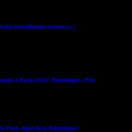
ades éternellement présent.e.s !
 qui étaient les siennes… En ce 25 juillet 2025 où nous avons pu tous a
ctoire à Paris (26.07, République, 19 h)
le nôtre ! Toutes et tous place de la République à Paris samedi 26 juill
 h, Paris, place de la République !