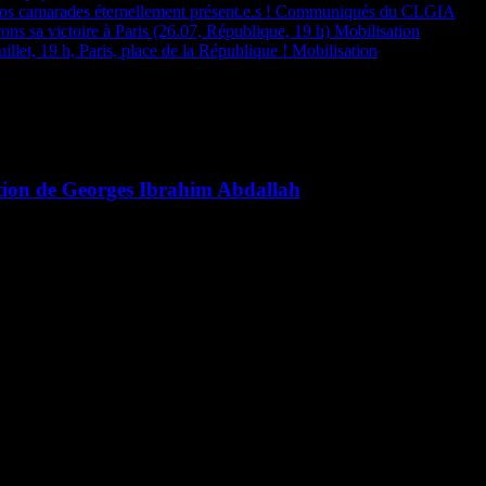
os camarades éternellement présent.e.s !
Communiqués du CLGIA
ons sa victoire à Paris (26.07, République, 19 h)
Mobilisation
illet, 19 h, Paris, place de la République !
Mobilisation
ation de Georges Ibrahim Abdallah
. Ainsi qu’il est écrit dans sa conclusion, ses militants s’engagent d’or
s sa libération. Le 20 août, il s’est entretenu avec le journaliste liba