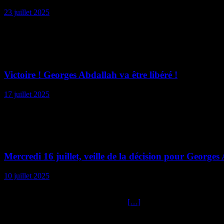
23 juillet 2025
Célébrons la libération de Georges Abdallah et continuons son combat, 
Combats solidaires
Victoire ! Georges Abdallah va être libéré !
17 juillet 2025
La victoire ou la victoire ! Georges Abdallah est libéré ! La Palestine va
Mobilisation
Mercredi 16 juillet, veille de la décision pour Georges 
10 juillet 2025
Paris, place du Châtelet, 18 h 30 – 20 h Autres rassemblements à R
Le 16 juillet prochain, nous serons à la
[…]