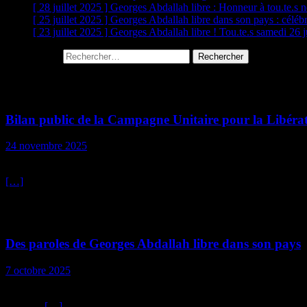
[ 28 juillet 2025 ]
Georges Abdallah libre : Honneur à tou.te.s n
[ 25 juillet 2025 ]
Georges Abdallah libre dans son pays : célébr
[ 23 juillet 2025 ]
Georges Abdallah libre ! Tou.te.s samedi 26 ju
Rechercher :
Communiqués du CLGIA
Bilan public de la Campagne Unitaire pour la Libér
24 novembre 2025
Le texte ci-dessous est le dernier texte qui sera publié par la CUpLGIA
[…]
Ses déclarations
Des paroles de Georges Abdallah libre dans son pays
7 octobre 2025
La première interview enregistrée en français de Georges Abdallah aprè
Georges
[…]