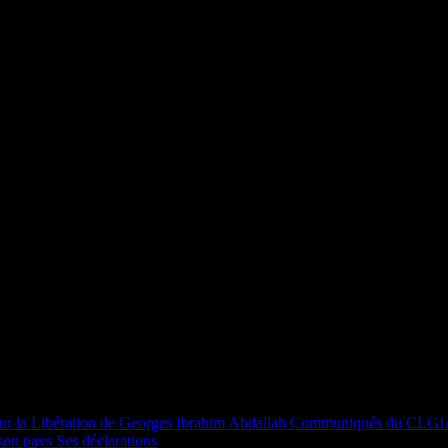
ur la Libération de Georges Ibrahim Abdallah
Communiqués du CLGI
 son pays
Ses déclarations