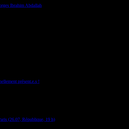
eorges Ibrahim Abdallah
ellement présent.e.s !
Paris (26.07, République, 19 h)