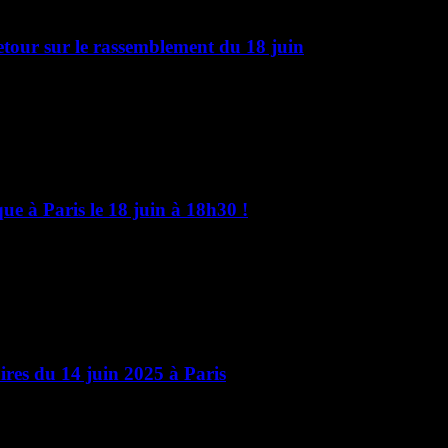
etour sur le rassemblement du 18 juin
1000 rassemblé.e.s place de la République à Paris, à l’appel de la Campag
ue à Paris le 18 juin à 18h30 !
pour la libération de Georges Abdallah ! Le 20 février, la cour d’appel de
res du 14 juin 2025 à Paris
s, derrière ces abominables murs, et c’est toujours la même émotion et