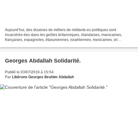
Aujourd’hui, des dizaines de milliers de militants-es politiques sont
incarcérés-ées dans les geôles britanniques, irlandaises, marocaines,
françaises, espagnoles, étasuniennes, israéliennes, mexicaines, sri
lankaises, turques et autres… Ceux/celles-ci...
Georges Abdallah Solidarité.
Publié le 03/07/2016 à 15:54
Par
Libérons Georges Ibrahim Abdallah