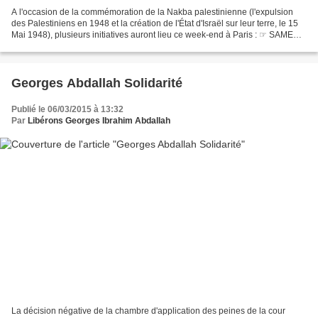
A l'occasion de la commémoration de la Nakba palestinienne (l'expulsion
des Palestiniens en 1948 et la création de l'État d'Israël sur leur terre, le 15
Mai 1948), plusieurs initiatives auront lieu ce week-end à Paris : ☞ SAMEDI
14 MAI, DE 15 H À 18 H...
Georges Abdallah Solidarité
Publié le 06/03/2015 à 13:32
Par
Libérons Georges Ibrahim Abdallah
La décision négative de la chambre d'application des peines de la cour