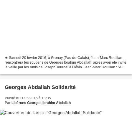
★ Samedi 20 février 2016, à Grenay (Pas-de-Calais), Jean-Marc Rouillan
rencontrera les soutiens de Georges Ibrahim Abdallah, après avoir été invité
la veille par les Amis de Joseph Tournel à Liévin. Jean-Marc Rouillan : "A
Grenay, je vais saluer un maire...
Georges Abdallah Solidarité
Publié le 11/05/2015 à 13:35
Par
Libérons Georges Ibrahim Abdallah