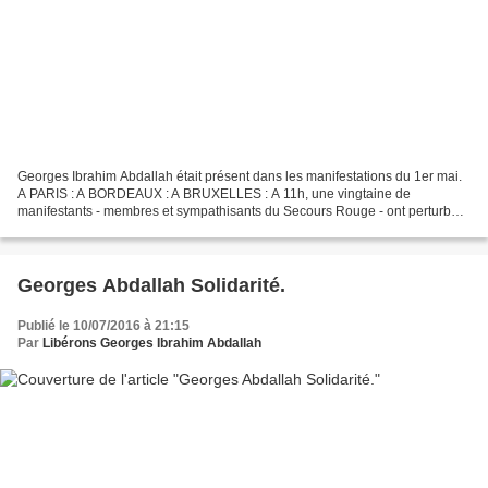
Georges Ibrahim Abdallah était présent dans les manifestations du 1er mai.
A PARIS : A BORDEAUX : A BRUXELLES : A 11h, une vingtaine de
manifestants - membres et sympathisants du Secours Rouge - ont perturbé
le premier mai du PS bruxellois qui accueillait...
Georges Abdallah Solidarité.
Publié le 10/07/2016 à 21:15
Par
Libérons Georges Ibrahim Abdallah