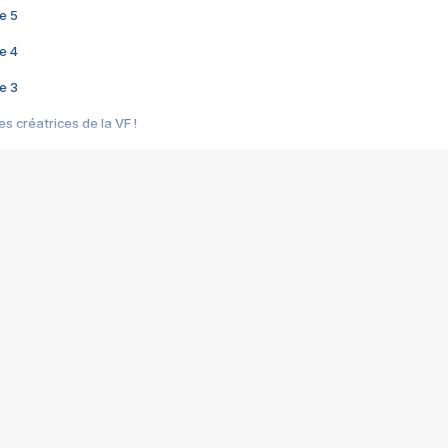
e 5
e 4
e 3
s créatrices de la VF !
e 2
e 1
e Mektoub My Love arrive enfin ! Rencontre avec Shaïn Boumedine et Sal
i : après Toni en famille
elle réalise le bouleversant Dites lui que je l'aime
ais ! Rencontre autour de Vie privée de Rebecca Zlotowski
 de Marguerite, Grave... Rencontre avec Ella Rumpf
 Les Rêveurs, un film intime sur la santé mentale
a avec un film sur le mouvement des Gilets jaunes