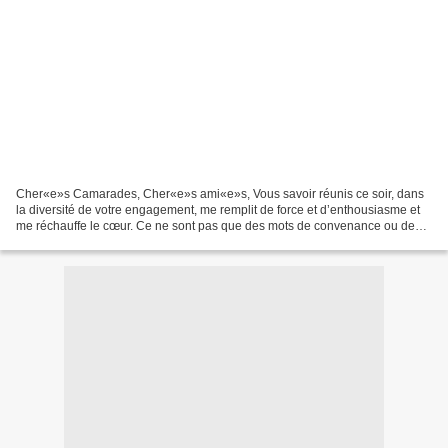
Cher«e»s Camarades, Cher«e»s ami«e»s, Vous savoir réunis ce soir, dans
la diversité de votre engagement, me remplit de force et d’enthousiasme et
me réchauffe le cœur. Ce ne sont pas que des mots de convenance ou de
civilité. Voyez-vous Camarades, quand...