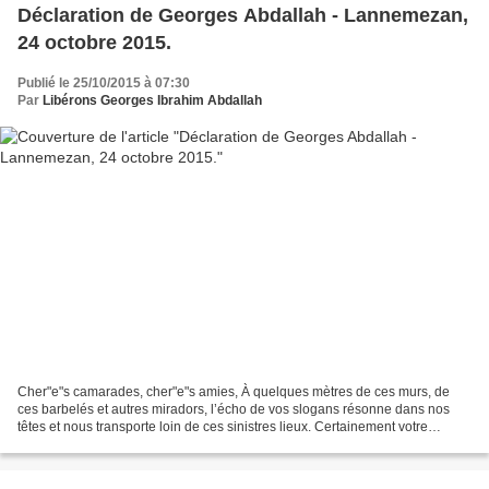
Déclaration de Georges Abdallah - Lannemezan,
24 octobre 2015.
Publié le 25/10/2015 à 07:30
Par
Libérons Georges Ibrahim Abdallah
Cher"e"s camarades, cher"e"s amies, À quelques mètres de ces murs, de
ces barbelés et autres miradors, l’écho de vos slogans résonne dans nos
têtes et nous transporte loin de ces sinistres lieux. Certainement votre
mobilisation aujourd’hui ne laisse personne...