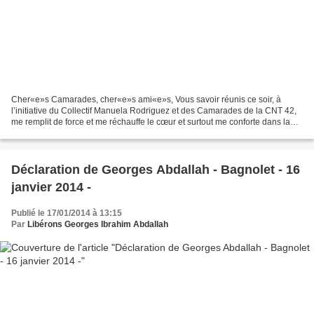
Cher«e»s Camarades, cher«e»s ami«e»s, Vous savoir réunis ce soir, à
l’initiative du Collectif Manuela Rodriguez et des Camarades de la CNT 42,
me remplit de force et me réchauffe le cœur et surtout me conforte dans la
conviction que c’est ensemble et...
Déclaration de Georges Abdallah - Bagnolet - 16
janvier 2014 -
Publié le 17/01/2014 à 13:15
Par
Libérons Georges Ibrahim Abdallah