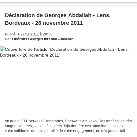
Déclaration de Georges Abdallah - Lens,
Bordeaux - 26 novembre 2011
Publié le 27/11/2011 à 20:58
Par
Libérons Georges Ibrahim Abdallah
en audio ICI Cher«e»s Camarades, Cher«e»s ami«e»s, Des années, de très
longues années, se sont écoulées déjà derrière ces abominables murs, et
votre solidarité, dans la pluralité de votre engagement, ne m’a jamais fait
défaut. Elle n’a pas faibli tout...