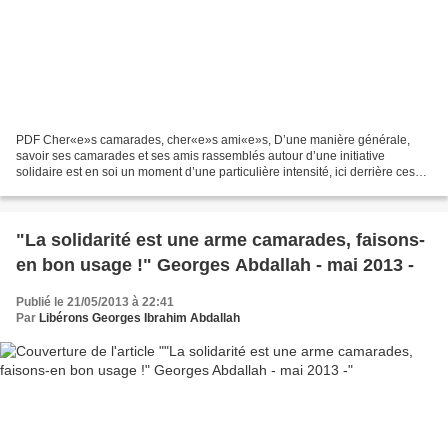
PDF Cher«e»s camarades, cher«e»s ami«e»s, D’une manière générale,
savoir ses camarades et ses amis rassemblés autour d’une initiative
solidaire est en soi un moment d’une particulière intensité, ici derrière ces
abominables murs. Certainement c’est encore...
"La solidarité est une arme camarades, faisons-
en bon usage !" Georges Abdallah - mai 2013 -
Publié le 21/05/2013 à 22:41
Par
Libérons Georges Ibrahim Abdallah