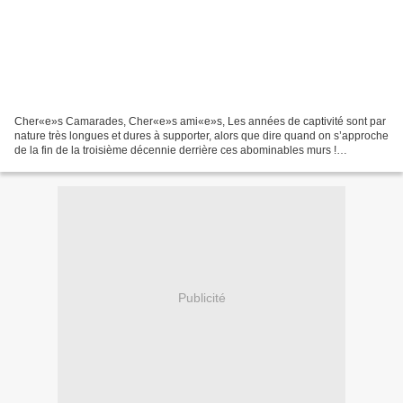
Cher«e»s Camarades, Cher«e»s ami«e»s, Les années de captivité sont par
nature très longues et dures à supporter, alors que dire quand on s’approche
de la fin de la troisième décennie derrière ces abominables murs !
Certainement, on peut affirmer sans...
Publicité