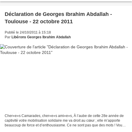
Déclaration de Georges Ibrahim Abdallah -
Toulouse - 22 octobre 2011
Publié le 24/10/2011 à 15:18
Par
Libérons Georges Ibrahim Abdallah
Cher«e»s Camarades, cher«e»s ami«e»s, À l’aube de cette 28e année de
captivité votre mobilisation solidaire me va droit au cœur ; elle m’apporte
beaucoup de force et d’enthousiasme. Ce ne sont pas que des mots ! Vous
savez Camarades, quand on est dans...