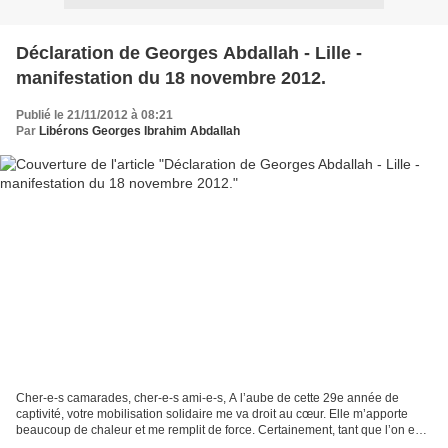
Déclaration de Georges Abdallah - Lille -
manifestation du 18 novembre 2012.
Publié le 21/11/2012 à 08:21
Par
Libérons Georges Ibrahim Abdallah
Cher-e-s camarades, cher-e-s ami-e-s, A l’aube de cette 29e année de
captivité, votre mobilisation solidaire me va droit au cœur. Elle m’apporte
beaucoup de chaleur et me remplit de force. Certainement, tant que l’on est
derrière ces abominables murs,...