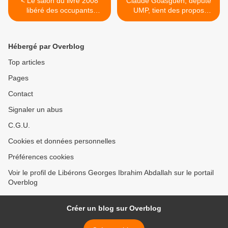
< Le salon du livre 2008
Claude Goasguen, député
libéré des occupants
UMP, tient des propos
sionistes !
racistes contre les
Palestiniens >
Hébergé par Overblog
Top articles
Pages
Contact
Signaler un abus
C.G.U.
Cookies et données personnelles
Préférences cookies
Voir le profil de Libérons Georges Ibrahim Abdallah sur le portail
Overblog
Créer un blog sur Overblog