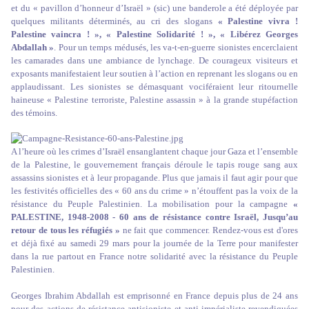
et du « pavillon d’honneur d’Israël » (sic) une banderole a été déployée par
quelques militants déterminés, au cri des slogans
« Palestine vivra !
Palestine vaincra ! », « Palestine Solidarité ! », « Libérez Georges
Abdallah »
. Pour un temps médusés, les va-t-en-guerre sionistes encerclaient
les camarades dans une ambiance de lynchage. De courageux visiteurs et
exposants manifestaient leur soutien à l’action en reprenant les slogans ou en
applaudissant. Les sionistes se démasquant vociféraient leur ritournelle
haineuse « Palestine terroriste, Palestine assassin » à la grande stupéfaction
des témoins.
A l’heure où les crimes d’Israël ensanglantent chaque jour Gaza et l’ensemble
de la Palestine, le gouvernement français déroule le tapis rouge sang aux
assassins sionistes et à leur propagande. Plus que jamais il faut agir pour que
les festivités officielles des « 60 ans du crime » n’étouffent pas la voix de la
résistance du Peuple Palestinien. La mobilisation pour la campagne
«
PALESTINE, 1948-2008 - 60 ans de résistance contre Israël, Jusqu’au
retour de tous les réfugiés »
ne fait que commencer. Rendez-vous est d'ores
et déjà fixé au samedi 29 mars pour la journée de la Terre pour manifester
dans la rue partout en France notre solidarité avec la résistance du Peuple
Palestinien.
Georges Ibrahim Abdallah est emprisonné en France depuis plus de 24 ans
pour des actions de résistance antisioniste et anti-impérialiste revendiquées